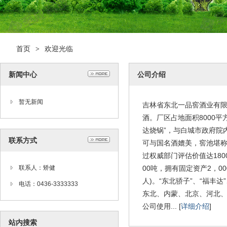
首页
欢迎光临
>
新闻中心
公司介绍
暂无新闻
吉林省东北一品窖酒业有限
酒。厂区占地面积8000
达烧锅”，与白城市政府院
联系方式
可与国名酒媲美，窖池堪称
过权威部门评估价值达180
联系人：矫健
00吨，拥有固定资产2，0
人)。“东北骄子”、“福丰达
电话：0436-3333333
东北、内蒙、北京、河北
公司使用... [
详细介绍
]
站内搜索