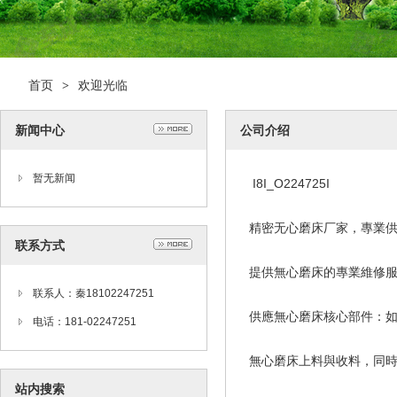
首页
欢迎光临
>
新闻中心
公司介绍
暂无新闻
I8I_O224725I
精密无心磨床厂家，專業供應臺灣無
联系方式
提供無心磨床的專業維修
联系人：秦18102247251
供應無心磨床核心部件：
电话：181-02247251
無心磨床上料與收料，同
站内搜索