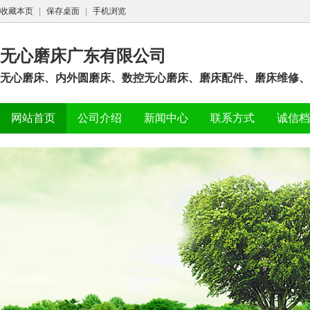
收藏本页
|
保存桌面
|
手机浏览
无心磨床广东有限公司
无心磨床、内外圆磨床、数控无心磨床、磨床配件、磨床维修、无
网站首页
公司介绍
新闻中心
联系方式
诚信档