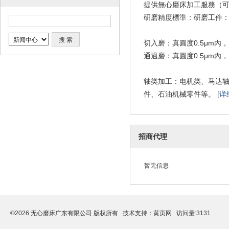
提供無心磨床加工服務（
研磨精度標準：研磨工件：￠
切入磨：真圓度0.5μm內，圓
通過磨：真圓度0.5μm內，圓
轴类加工：电机类、马达
件、石油机械零件等。 [
详
招商代理
暂无信息
©2026 无心磨床广东有限公司 版权所有 技术支持：
黄页网
访问量:3131