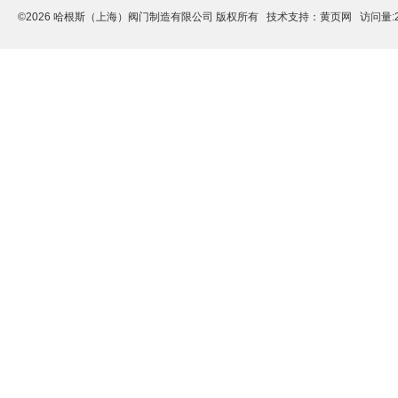
©2026 哈根斯（上海）阀门制造有限公司 版权所有 技术支持：
黄页网
访问量:2