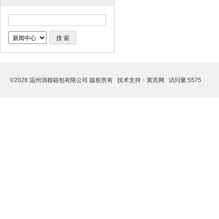
©2026 温州润都箱包有限公司 版权所有 技术支持：
黄页网
访问量:5575