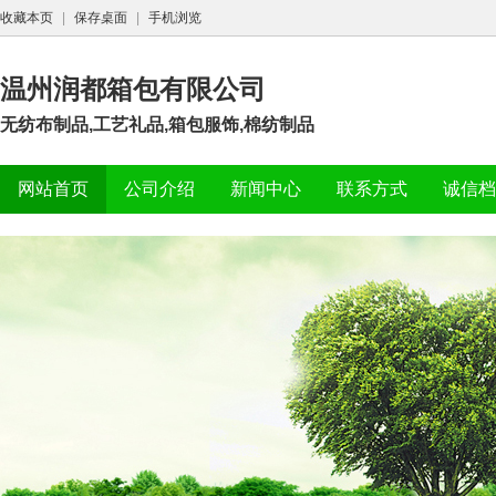
收藏本页
|
保存桌面
|
手机浏览
温州润都箱包有限公司
无纺布制品,工艺礼品,箱包服饰,棉纺制品
网站首页
公司介绍
新闻中心
联系方式
诚信档