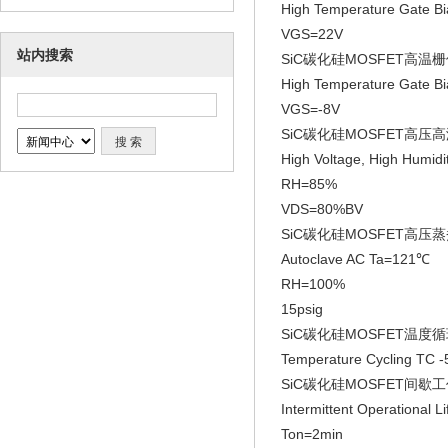
High Temperature Gate
VGS=22V
站内搜索
SiC碳化硅MOSFET高温
High Temperature Gate
VGS=-8V
SiC碳化硅MOSFET高压
High Voltage, High Humid
RH=85%
VDS=80%BV
SiC碳化硅MOSFET高压
Autoclave AC Ta=121℃
RH=100%
15psig
SiC碳化硅MOSFET温度
Temperature Cycling TC 
SiC碳化硅MOSFET间歇
Intermittent Operational 
Ton=2min