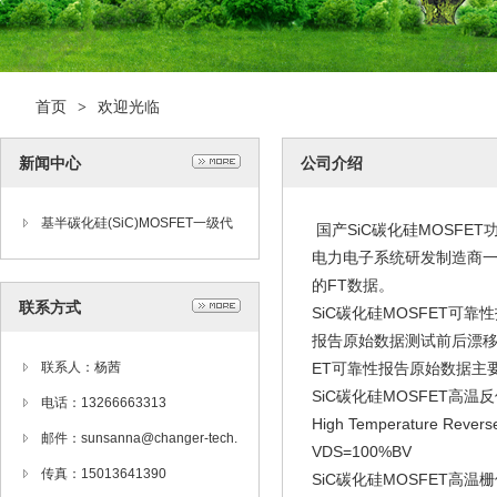
首页
欢迎光临
>
新闻中心
公司介绍
基半碳化硅(SiC)MOSFET一级代
国产SiC碳化硅MOSFE
电力电子系统研发制造商一
理商
的FT数据。
联系方式
SiC碳化硅MOSFET
报告原始数据测试前后漂移
联系人：杨茜
ET可靠性报告原始数据主
SiC碳化硅MOSFET高温
电话：13266663313
High Temperature Rever
邮件：sunsanna@changer-tech.
VDS=100%BV
com
传真：15013641390
SiC碳化硅MOSFET高温