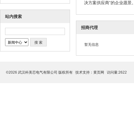
决方案供应商”的企业愿景。
站内搜索
招商代理
暂无信息
©2026 武汉科美芯电气有限公司 版权所有 技术支持：
黄页网
访问量:2622