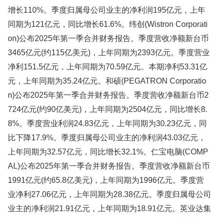
增长110%。季度归属母公司业主的净利润195亿元，上年
同期为121亿元，同比增长61.6%。纬创(Wistron Corporati
on)公布2025年第一季合并财务报告。季度营收净额新台币
3465亿元(约115亿美元)，上年同期为2393亿元。季度营业
净利151.5亿元，上年同期为70.59亿元。本期净利53.31亿
元，上年同期为35.24亿元。和硕(PEGATRON Corporatio
n)公布2025年第一季合并财务报告。季度营收净额新台币2
724亿元(约90亿美元)，上年同期为2504亿元，同比增长8.
8%。季度营业利润24.83亿元，上年同期为30.23亿元，同
比下降17.9%。季度归属母公司业主的净利润43.03亿元，
上年同期为32.57亿元，同比增长32.1%。仁宝电脑(COMP
AL)公布2025年第一季合并财务报告。季度营收净额新台币
1991亿元(约65.8亿美元)，上年同期为1996亿元。季度营
业净利27.06亿元，上年同期为28.38亿元。季度归属母公司
业主的净利润21.91亿元，上年同期为18.91亿元。英业达集