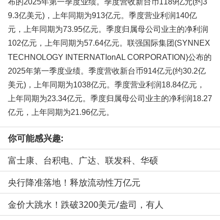
布的2025年第一季度业绩。季度营收新台币1189亿元(约3
9.3亿美元)，上年同期为913亿元。季度营业利润140亿
元，上年同期为73.95亿元。季度归属母公司业主的净利润
102亿元，上年同期为57.64亿元。联强国际集团(SYNNEX
TECHNOLOGY INTERNATIo
nAL CORPORATION)公布的
2025年第一季度业绩。季度营收新台币914亿元(约30.2亿
美元)，上年同期为1038亿元。季度营业利润18.84亿元，
上年同期为23.34亿元。季度归属母公司业主的净利润18.27
亿元，上年同期为21.96亿元。
你可能感兴趣:
富士康、台积电、广达、联发科、华硕
央行降准落地！释放流动性万亿元
金价大跳水！跌破3200美元/盎司，有人