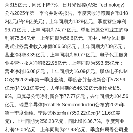
为315亿元，同比下降7%。日月光投控(ASE Technology)
公布2025年第一季合并财务报告。季度营收净额新台币148
2亿元(约49亿美元)，上年同期为1328亿元。季度营业净利
96.71亿元，上年同期为74.77亿元。季度归属公司业主的净
利润75.54亿元，上年同期为56.6亿元。其中，半导体封装
测试业务营业收入净额866.68亿元，上年同期为739亿元；
营业净利83.35亿元，上年同期为60.77亿元。电子代工服务
业务营业收入净额622.95亿元，上年同期为593.65亿元；
营业净利16.08亿元，上年同期为16.09亿元。联华电子(UM
C)发布2025年第一季度业绩。季度合并营收新台币578.59
亿元(约19.1亿美元)，去年同期的546.32亿元相比成长5.
9%。归属母公司净利新台币77.77亿元，去年同期为104.56
亿元。瑞昱半导体(Realtek Semiconductor)公布的2025年
第一季度业绩。季度营收新台币350.22亿元(约11.6亿美
元)，上年同期为256.23亿元，同比增长36.7%。季度营业
利润49.04亿元，上年同期为27.43亿元。季度归属母公司业