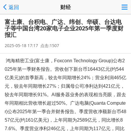
返回
财经
富士康、台积电、广达、纬创、华硕、台达电
子等中国台湾20家电子企业2025年第一季度财
报汇
2025-05-18 17:17 点击:1507
鸿海精密工业(富士康，Foxconn Technology Group)公布2
025年第一季财务报告。营收创下新台币16443亿元(约544
亿美元)的首季新高，较去年同期增长24%；营业利润465亿
元，较去年同期增长27%；归属母公司净利达到421亿元，
较去年同期增长91%。AI服务器业务的表现相当亮眼，跟去
年同期相比营收增长超过50%。广达电脑(Quanta Compute
r)公布2025年第一季合并财务报告。季度营收净额新台币48
57亿元(约161亿美元)，上年同期为2589亿元，同比增长8
7.6%。季度营业净利246亿元，上年同期为117亿元，同比