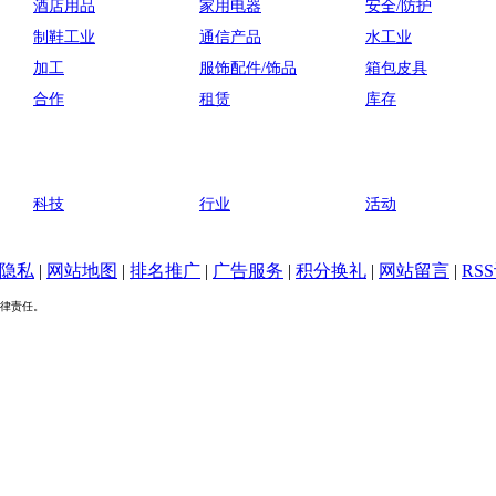
酒店用品
家用电器
安全/防护
制鞋工业
通信产品
水工业
加工
服饰配件/饰品
箱包皮具
合作
租赁
库存
科技
行业
活动
隐私
|
网站地图
|
排名推广
|
广告服务
|
积分换礼
|
网站留言
|
RS
律责任。