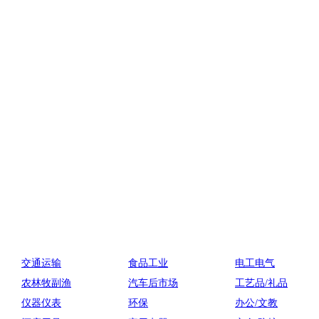
交通运输
食品工业
电工电气
农林牧副渔
汽车后市场
工艺品/礼品
仪器仪表
环保
办公/文教