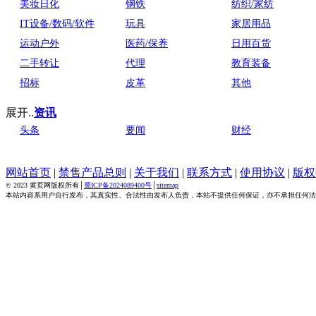
美妆日化
钢铁
纺织/家纺
IT设备/数码/软件
玩具
家居用品
运动户外
医药/保养
日用百货
二手转让
代理
教育装备
招标
皮革
其他
展开..
资讯
头条
要闻
财经
网站首页
|
禁售产品总则
|
关于我们
|
联系方式
|
使用协议
|
版权
© 2023 黄页网版权所有│
蜀ICP备2024089400号
│
sitemap
本站内容系用户自行发布，其真实性、合法性由发布人负责，本站不提供任何保证，亦不承担任何法