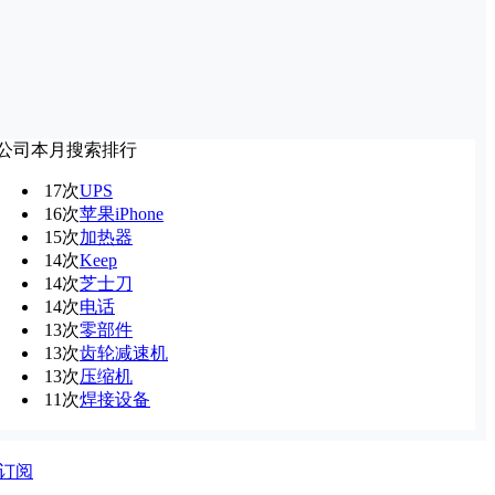
公司本月搜索排行
17次
UPS
16次
苹果iPhone
15次
加热器
14次
Keep
14次
芝士刀
14次
电话
13次
零部件
13次
齿轮减速机
13次
压缩机
11次
焊接设备
S订阅